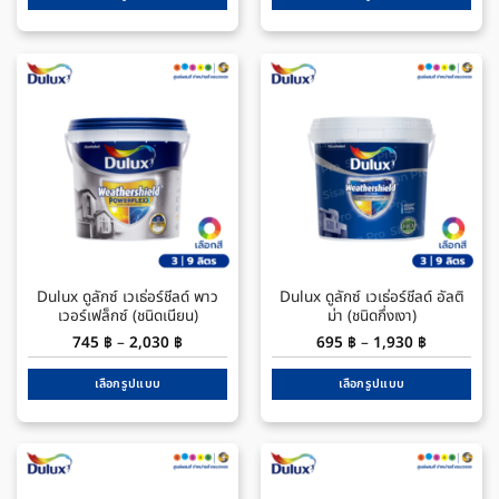
1,320 ฿
1,155 ฿
This
This
product
product
has
has
multiple
multiple
variants.
variants.
The
The
options
options
may
may
be
be
chosen
chosen
on
on
the
the
Dulux ดูลักซ์ เวเธ่อร์ชีลด์ พาว
Dulux ดูลักซ์ เวเธ่อร์ชีลด์ อัลติ
product
product
เวอร์เฟล็กซ์ (ชนิดเนียน)
ม่า (ชนิดกึ่งเงา)
page
page
Price
Price
745
฿
–
2,030
฿
695
฿
–
1,930
฿
range:
range:
745 ฿
695 ฿
through
through
เลือกรูปแบบ
เลือกรูปแบบ
2,030 ฿
1,930 ฿
This
This
product
product
has
has
multiple
multiple