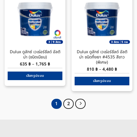
variants.
variants.
The
The
options
options
may
may
be
be
chosen
chosen
on
on
the
the
Dulux ดูลักซ์ เวเธ่อร์ชีลด์ อัลติ
Dulux ดูลักซ์ เวเธ่อร์ชีลด์ อัลติ
product
product
ม่า (ชนิดเนียน)
ม่า ชนิดกึ่งเงา #4535 สีขาว
page
page
(พิเศษ)
Price
635
฿
–
1,765
฿
range:
Price
810
฿
–
4,480
฿
635 ฿
range:
through
เลือกรูปแบบ
810 ฿
1,765 ฿
through
เลือกรูปแบบ
This
4,480 ฿
This
product
product
has
has
multiple
1
2
multiple
variants.
variants.
The
The
options
options
may
may
be