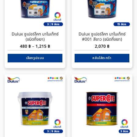
Dulux ซูเปอร์โคท นาโนเท็กซ์
Dulux ซูเปอร์โคท นาโนเท็กซ์
(ชนิดกึ่งเงา)
#001 สีขาว (ชนิดกึ่งเงา)
Price
480
฿
–
1,215
฿
2,070
฿
range:
480 ฿
through
เลือกรูปแบบ
หยิบใส่ตะกร้า
1,215 ฿
This
product
has
multiple
variants.
The
options
may
be
chosen
on
the