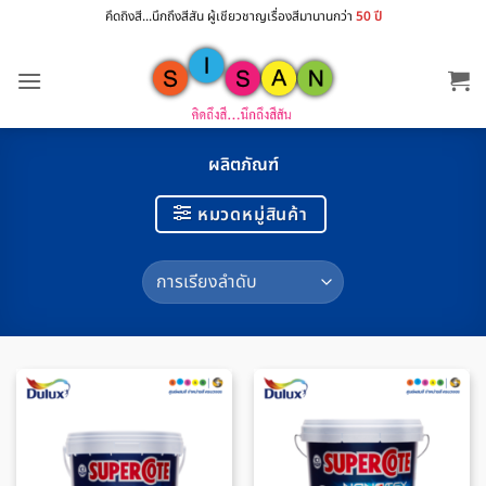
ข้าม
คึดถิงสี...นึกถึงสีสัน ผู้เชียวชาญเรื่องสีมานานกว่า
50 ปี
ไป
ยัง
เนื้อหา
ผลิตภัณฑ์
หมวดหมู่สินค้า