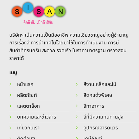
be
chosen
chosen
on
on
the
the
product
product
page
บริษัทฯ เน้นความเป็นมืออาชีพ ความเชี่ยวชาญอย่างผู้ชำนาญ
page
การเรื่องสี การนำเทคโนโลยีมาใช้ในการดำเนินงาน การมี
สินค้าที่ครบครัน สะดวก รวดเร็ว ในราคามาตรฐาน ตรวจสอบ
ราคาได้
เมนู
หน้าแรก
สีงานเหล็กและไม้
ผลิตภัณฑ์
สีตกแต่งพิเศษ
แคตตาล็อก
สีทาอาคาร
บทความและข่าวสาร
สีที่มีความทนทานสูง
เกี่ยวกับเรา
อุปกรณ์ฮาร์ดแวร์
ติดต่อเรา
เคมีภัณฑ์