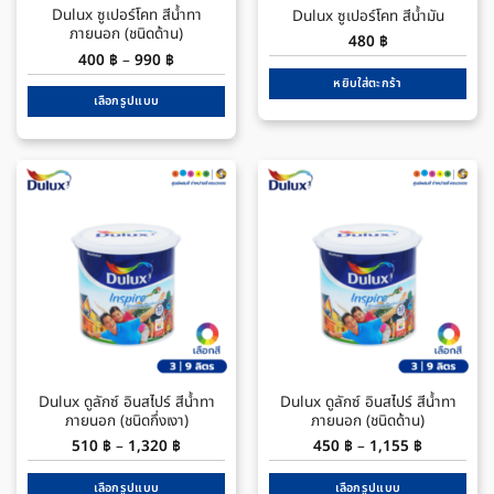
Dulux ซูเปอร์โคท สีน้ำทา
Dulux ซูเปอร์โคท สีน้ำมัน
product
ภายนอก (ชนิดด้าน)
page
480
฿
Price
400
฿
–
990
฿
range:
หยิบใส่ตะกร้า
400 ฿
through
เลือกรูปแบบ
990 ฿
This
product
has
multiple
variants.
The
options
may
be
chosen
on
the
Dulux ดูลักซ์ อินสไปร์ สีน้ำทา
Dulux ดูลักซ์ อินสไปร์ สีน้ำทา
product
ภายนอก (ชนิดกึ่งเงา)
ภายนอก (ชนิดด้าน)
page
Price
Price
510
฿
–
1,320
฿
450
฿
–
1,155
฿
range:
range:
510 ฿
450 ฿
through
through
เลือกรูปแบบ
เลือกรูปแบบ