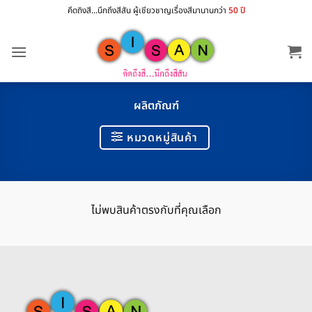
ข้าม
คึดถิงสี...นึกถึงสีสัน ผู้เชียวชาญเรื่องสีมานานกว่า
50 ปี
ไป
ยัง
เนื้อหา
ผลิตภัณฑ์
หมวดหมู่สินค้า
ไม่พบสินค้าตรงกับที่คุณเลือก