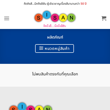
ข้าม
คึดถิงสี...นึกถึงสีสัน ผู้เชียวชาญเรื่องสีมานานกว่า
50 ปี
ไป
ยัง
เนื้อหา
ผลิตภัณฑ์
หมวดหมู่สินค้า
ไม่พบสินค้าตรงกับที่คุณเลือก