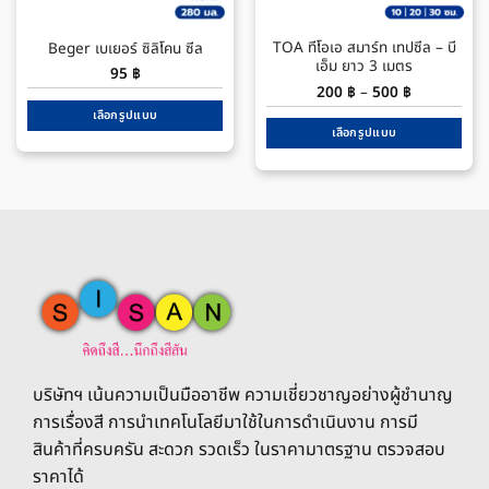
TOA ทีโอเอ สมาร์ท เทปซีล – บี
Beger เบเยอร์ ซิลิโคน ซีล
เอ็ม ยาว 3 เมตร
95
฿
Price
200
฿
–
500
฿
range:
เลือกรูปแบบ
200 ฿
through
เลือกรูปแบบ
This
500 ฿
This
product
product
has
has
multiple
multiple
variants.
variants.
The
The
options
options
may
may
be
be
chosen
chosen
on
on
the
บริษัทฯ เน้นความเป็นมืออาชีพ ความเชี่ยวชาญอย่างผู้ชำนาญ
the
product
การเรื่องสี การนำเทคโนโลยีมาใช้ในการดำเนินงาน การมี
product
page
สินค้าที่ครบครัน สะดวก รวดเร็ว ในราคามาตรฐาน ตรวจสอบ
page
ราคาได้