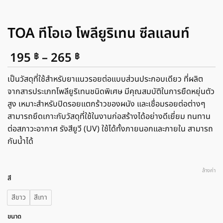
TOA ทีโอเอ โพลียูริเทน ซีลแลนท์
Price
195
–
265
฿
฿
range:
195 ฿
เป็นวัสดุที่ใช้สำหรับยาแนวรอยต่อแบบส่วนประกอบเดียว ที่ผลิต
through
จากสารประเภทโพลียูริเทนชนิดพิเศษ มีคุณสมบัติในการยืดหยุ่นตัว
265 ฿
สูง เหมาะสำหรับปิดรอยแตกร้าวของผนัง และเชื่อมรอยต่อต่างๆ
สามารถยึดเกาะกับวัสดุที่ใช้ในงานก่อสร้างได้อย่างดีเยี่ยม ทนทาน
ต่อสภาวะอากาศ รังสียูวี (UV) ใช้ได้ทั้งภายนอกและภายใน สามารถ
กันน้ำได้
ล้างค่า
สี
สีขาว
สีเทา
ขนาด