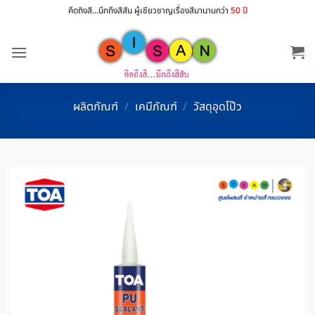
ข้าม
คึดถิงสี...นึกถึงสีสัน ผู้เชียวชาญเรื่องสีมานานกว่า
50 ปี
ไป
ยัง
เนื้อหา
ผลิตภัณฑ์
/
เคมีภัณฑ์
/
วัสดุอุดโป๊ว