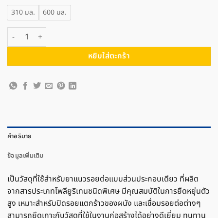
310 มล.
600 มล.
จำนวน TOA ทีโอเอ โพลียูริเทน ซีลแลนท์ ชิ้น
หยิบใส่ตะกร้า
คำอธิบาย
ข้อมูลเพิ่มเติม
เป็นวัสดุที่ใช้สำหรับยาแนวรอยต่อแบบส่วนประกอบเดียว ที่ผลิต
จากสารประเภทโพลียูริเทนชนิดพิเศษ มีคุณสมบัติในการยืดหยุ่นตัว
สูง เหมาะสำหรับปิดรอยแตกร้าวของผนัง และเชื่อมรอยต่อต่างๆ
สามารถยึดเกาะกับวัสดุที่ใช้ในงานก่อสร้างได้อย่างดีเยี่ยม ทนทาน