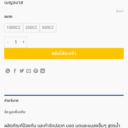
เบญจมาส
ล้างค่า
ขนาด
1000CC
250CC
500CC
จำนวน TOA ทีโอเอ เชนไดร้ท์ ราดพื้น สเตดฟาส 30SC (สูตรน้ำ) ชิ้น
หยิบใส่ตะกร้า
คำอธิบาย
ข้อมูลเพิ่มเติม
ผลิตภัณฑ์ป้องกัน และกำจัดปลวก มอด มดและแมลงอื่นๆ สูตรน้ำ