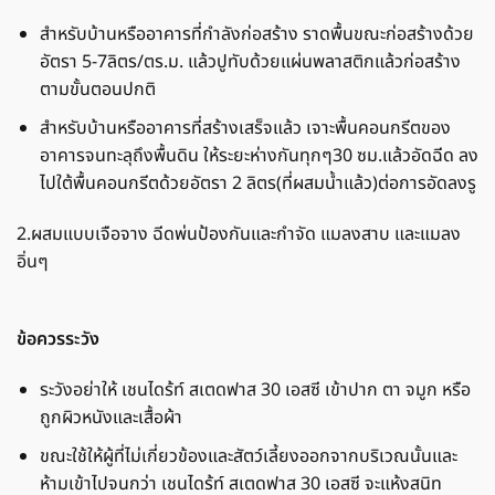
สำหรับบ้านหรืออาคารที่กำลังก่อสร้าง ราดพื้นขณะก่อสร้างด้วย
อัตรา 5-7ลิตร/ตร.ม. แล้วปูทับด้วยแผ่นพลาสติกแล้วก่อสร้าง
ตามขั้นตอนปกติ
สำหรับบ้านหรืออาคารที่สร้างเสร็จแล้ว เจาะพื้นคอนกรีตของ
อาคารจนทะลุถึงพื้นดิน ให้ระยะห่างกันทุกๆ30 ซม.แล้วอัดฉีด ลง
ไปใต้พื้นคอนกรีตด้วยอัตรา 2 ลิตร(ที่ผสมน้ำแล้ว)ต่อการอัดลงรู
2.ผสมแบบเจือจาง ฉีดพ่นป้องกันและกำจัด แมลงสาบ และแมลง
อิ่นๆ
ข้อควรระวัง
ระวังอย่าให้ เชนไดร้ท์ สเตดฟาส 30 เอสซี เข้าปาก ตา จมูก หรือ
ถูกผิวหนังและเสื้อผ้า
ขณะใช้ให้ผู้ที่ไม่เกี่ยวข้องและสัตว์เลี้ยงออกจากบริเวณนั้นและ
ห้ามเข้าไปจนกว่า เชนไดร้ท์ สเตดฟาส 30 เอสซี จะแห้งสนิท