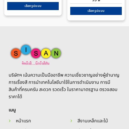
95
฿
105 ฿
through
เลือกรูปแบบ
155 ฿
เลือกรูปแบบ
This
This
product
product
has
has
multiple
multiple
variants.
variants.
The
The
options
options
may
may
be
be
chosen
chosen
on
บริษัทฯ เน้นความเป็นมืออาชีพ ความเชี่ยวชาญอย่างผู้ชำนาญ
on
the
การเรื่องสี การนำเทคโนโลยีมาใช้ในการดำเนินงาน การมี
the
product
สินค้าที่ครบครัน สะดวก รวดเร็ว ในราคามาตรฐาน ตรวจสอบ
product
page
ราคาได้
page
เมนู
หน้าแรก
สีงานเหล็กและไม้