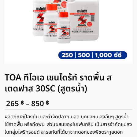
TOA ทีโอเอ เชนไดร้ท์ ราดพื้น ส
เตดฟาส 30SC (สูตรน้ำ)
Price
265
–
850
฿
฿
range:
265 ฿
ผลิตภัณฑ์ป้องกัน และกำจัดปลวก มอด มดและแมลงอื่นๆ สูตรน้ำ
through
ใช้ราดพื้น หรือฉีดพ่น ส่วนผสมของไบเฟนทริน เป็นสารจำกัดแมลง
850 ฿
ในกลุ่มไพรีทรอยด์ สารสกัดที่ได้มาจากดอกของพืชตระกูลดอก