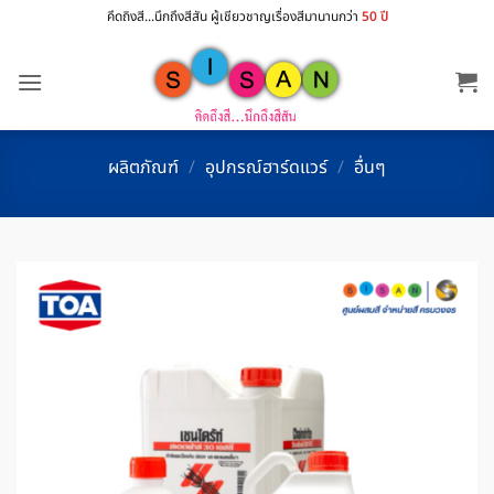
ข้าม
คึดถิงสี...นึกถึงสีสัน ผู้เชียวชาญเรื่องสีมานานกว่า
50 ปี
ไป
ยัง
เนื้อหา
ผลิตภัณฑ์
/
อุปกรณ์ฮาร์ดแวร์
/
อื่นๆ