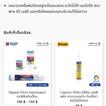
ขณะราดหรือพ่นต้องอยู่เหนือลมเสมอ ระวังไม่ให้ เชนไดร้ท์ สเต
ฟาส 30 เอสซี นองหรือไหลออกนอกบริเวณที่ต้องการ
สินค้าที่เกี่ยวข้อง
Nippon Paint นิปปอนเพนต์
Captain กัปตัน ซิลิโคน เอชพี
เทปฟิล์มกันเปื้อน
พลัส ยาแนวรอยต่อ กันเชื้อรา
ชนิดไม่เป็นกรด
Price
105
฿
–
155
฿
range: