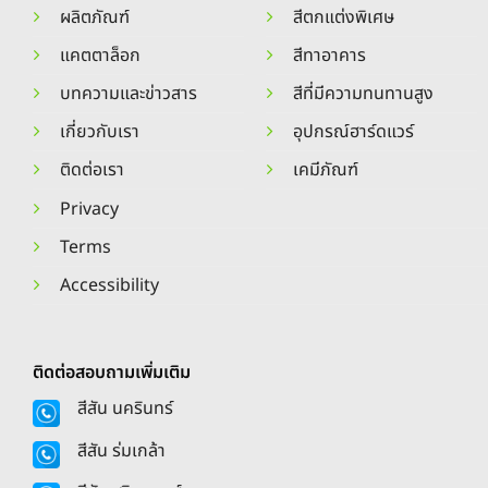
ผลิตภัณฑ์
สีตกแต่งพิเศษ
แคตตาล็อก
สีทาอาคาร
บทความและข่าวสาร
สีที่มีความทนทานสูง
เกี่ยวกับเรา
อุปกรณ์ฮาร์ดแวร์
ติดต่อเรา
เคมีภัณฑ์
Privacy
Terms
Accessibility
ติดต่อสอบถามเพิ่มเติม
สีสัน นครินทร์
สีสัน ร่มเกล้า