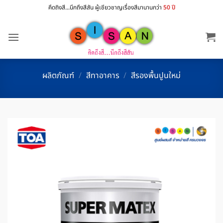
ข้าม
คึดถิงสี...นึกถึงสีสัน ผู้เชียวชาญเรื่องสีมานานกว่า
50 ปี
ไป
ยัง
เนื้อหา
ผลิตภัณฑ์
/
สีทาอาคาร
/
สีรองพื้นปูนใหม่