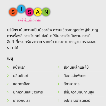
The
options
may
be
chosen
on
บริษัทฯ เน้นความเป็นมืออาชีพ ความเชี่ยวชาญอย่างผู้ชำนาญ
the
การเรื่องสี การนำเทคโนโลยีมาใช้ในการดำเนินงาน การมี
product
สินค้าที่ครบครัน สะดวก รวดเร็ว ในราคามาตรฐาน ตรวจสอบ
page
ราคาได้
เมนู
หน้าแรก
สีงานเหล็กและไม้
ผลิตภัณฑ์
สีตกแต่งพิเศษ
แคตตาล็อก
สีทาอาคาร
บทความและข่าวสาร
สีที่มีความทนทานสูง
เกี่ยวกับเรา
อุปกรณ์ฮาร์ดแวร์