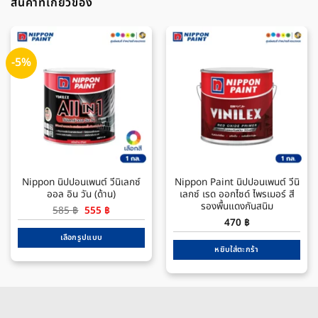
สินค้าที่เกี่ยวข้อง
-5%
Nippon นิปปอนเพนต์ วีนิเลกซ์
Nippon Paint นิปปอนเพนต์ วีนิ
ออล อิน วัน (ด้าน)
เลกซ์ เรด ออกไซด์ ไพรเมอร์ สี
รองพื้นแดงกันสนิม
Original
Current
585
฿
555
฿
price
price
470
฿
was:
is:
585 ฿.
555 ฿.
เลือกรูปแบบ
หยิบใส่ตะกร้า
This
product
has
multiple
variants.