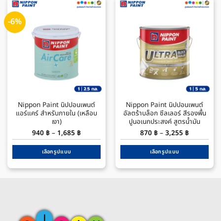
-6%
Nippon Paint นิปปอนเพนต์
Nippon Paint นิปปอนเพนต์
แอร์แคร์ สำหรับภายใน (เหลือบ
อัลตร้าบล็อก ซีลเลอร์ สีรองพื้น
เงา)
ปูนอเนกประสงค์ สูตรน้ำมัน
Price
Price
940
฿
–
1,685
฿
870
฿
–
3,255
฿
range:
range:
940 ฿
870 ฿
through
through
เลือกรูปแบบ
เลือกรูปแบบ
1,685 ฿
3,255 ฿
This
This
product
product
has
has
multiple
multiple
variants.
variants.
The
The