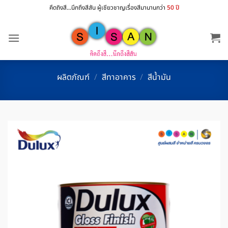
ข้าม
คึดถิงสี...นึกถึงสีสัน ผู้เชียวชาญเรื่องสีมานานกว่า
50 ปี
ไป
ยัง
เนื้อหา
ผลิตภัณฑ์
/
สีทาอาคาร
/
สีน้ำมัน