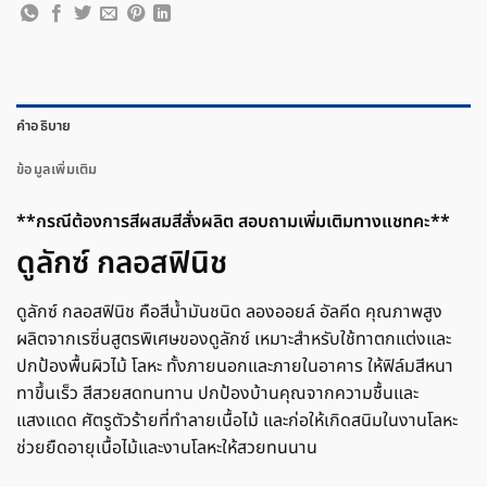
คำอธิบาย
ข้อมูลเพิ่มเติม
**กรณีต้องการสีผสมสีสั่งผลิต สอบถามเพิ่มเติมทางแชทคะ**
ดูลักซ์ กลอสฟินิช
ดูลักซ์ กลอสฟินิช คือสีน้ำมันชนิด ลองออยล์ อัลคีด คุณภาพสูง
ผลิตจากเรซิ่นสูตรพิเศษของดูลักซ์ เหมาะสำหรับใช้ทาตกแต่งและ
ปกป้องพื้นผิวไม้ โลหะ ทั้งภายนอกและภายในอาคาร ให้ฟิล์มสีหนา
ทาขึ้นเร็ว สีสวยสดทนทาน ปกป้องบ้านคุณจากความชื้นและ
แสงแดด ศัตรูตัวร้ายที่ทำลายเนื้อไม้ และก่อให้เกิดสนิมในงานโลหะ
ช่วยยืดอายุเนื้อไม้และงานโลหะให้สวยทนนาน