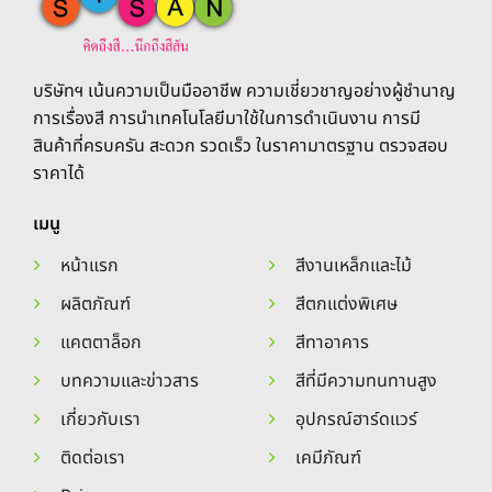
options
options
may
may
be
be
chosen
chosen
บริษัทฯ เน้นความเป็นมืออาชีพ ความเชี่ยวชาญอย่างผู้ชำนาญ
on
on
การเรื่องสี การนำเทคโนโลยีมาใช้ในการดำเนินงาน การมี
the
the
สินค้าที่ครบครัน สะดวก รวดเร็ว ในราคามาตรฐาน ตรวจสอบ
product
product
ราคาได้
page
page
เมนู
หน้าแรก
สีงานเหล็กและไม้
ผลิตภัณฑ์
สีตกแต่งพิเศษ
แคตตาล็อก
สีทาอาคาร
บทความและข่าวสาร
สีที่มีความทนทานสูง
เกี่ยวกับเรา
อุปกรณ์ฮาร์ดแวร์
ติดต่อเรา
เคมีภัณฑ์