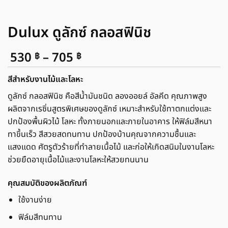
Dulux ดูลักซ์ กลอสฟินิช
Price
530
–
705
฿
฿
range:
530 ฿
สีสำหรับงานไม้และโลหะ
through
ดูลักซ์ กลอสฟินิช คือสีน้ำมันชนิด ลองออยล์ อัลคีด คุณภาพสูง
705 ฿
ผลิตจากเรซิ่นสูตรพิเศษของดูลักซ์ เหมาะสำหรับใช้ทาตกแต่งและ
ปกป้องพื้นผิวไม้ โลหะ ทั้งภายนอกและภายในอาคาร ให้ฟิล์มสีหนา
ทาขึ้นเร็ว สีสวยสดทนทาน ปกป้องบ้านคุณจากความชื้นและ
แสงแดด ศัตรูตัวร้ายที่ทำลายเนื้อไม้ และก่อให้เกิดสนิมในงานโลหะ
ช่วยยืดอายุเนื้อไม้และงานโลหะให้สวยทนนาน
คุณสมบัติของผลิตภัณฑ์
ใช้งานง่าย
ฟิล์มสีทนทาน