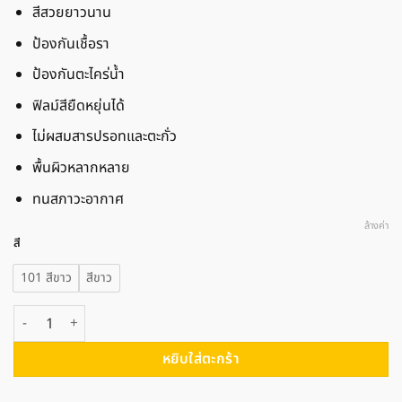
สีสวยยาวนาน
ป้องกันเชื้อรา
ป้องกันตะไคร่น้ำ
ฟิลม์สียืดหยุ่นได้
ไม่ผสมสารปรอทและตะกั่ว
พื้นผิวหลากหลาย
ทนสภาวะอากาศ
ล้างค่า
สี
101 สีขาว
สีขาว
จำนวน Dulux ดูลักซ์ กลอสฟินิช ชิ้น
หยิบใส่ตะกร้า