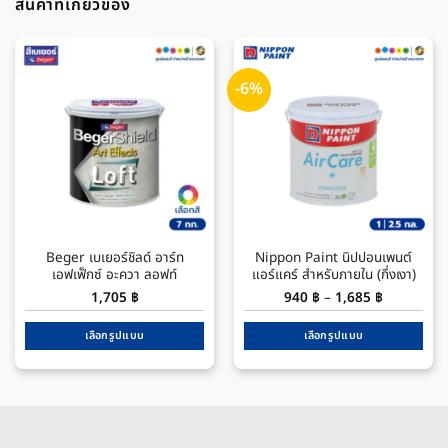
สินค้าที่เกี่ยวข้อง
-6%
Beger เบเยอร์ชิลด์ อาร์ท
Nippon Paint นิปปอนเพนต์
เอฟเฟ็กซ์ อะควา ลอฟท์
แอร์แคร์ สำหรับภายใน (กึ่งเงา)
Price
1,705
฿
940
฿
–
1,685
฿
range:
940 ฿
through
เลือกรูปแบบ
เลือกรูปแบบ
1,685 ฿
This
This
product
product
has
has
multiple
multiple
variants.
variants.