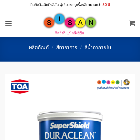
ข้าม
คึดถิงสี...นึกถึงสีสัน ผู้เชียวชาญเรื่องสีมานานกว่า
50 ปี
ไป
ยัง
เนื้อหา
ผลิตภัณฑ์
/
สีทาอาคาร
/
สีน้ำทาภายใน