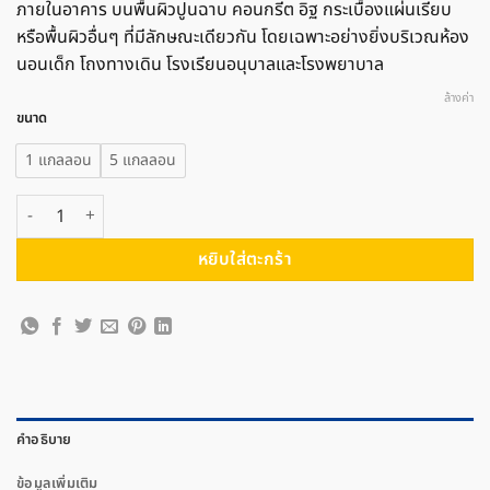
ภายในอาคาร บนพื้นผิวปูนฉาบ คอนกรีต อิฐ กระเบื้องแผ่นเรียบ
หรือพื้นผิวอื่นๆ ที่มีลักษณะเดียวกัน โดยเฉพาะอย่างยิ่งบริเวณห้อง
นอนเด็ก โถงทางเดิน โรงเรียนอนุบาลและโรงพยาบาล
ล้างค่า
ขนาด
1 แกลลอน
5 แกลลอน
จำนวน TOA ทีโอเอ ซุปเปอร์ชิลด์ ดูราคลีน สีน้ำอะคริลิก ชนิดกึ่งเงา #D100 ช
หยิบใส่ตะกร้า
คำอธิบาย
ข้อมูลเพิ่มเติม