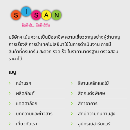
The
The
options
options
may
may
be
be
chosen
chosen
on
on
บริษัทฯ เน้นความเป็นมืออาชีพ ความเชี่ยวชาญอย่างผู้ชำนาญ
the
the
การเรื่องสี การนำเทคโนโลยีมาใช้ในการดำเนินงาน การมี
product
product
สินค้าที่ครบครัน สะดวก รวดเร็ว ในราคามาตรฐาน ตรวจสอบ
page
page
ราคาได้
เมนู
หน้าแรก
สีงานเหล็กและไม้
ผลิตภัณฑ์
สีตกแต่งพิเศษ
แคตตาล็อก
สีทาอาคาร
บทความและข่าวสาร
สีที่มีความทนทานสูง
เกี่ยวกับเรา
อุปกรณ์ฮาร์ดแวร์