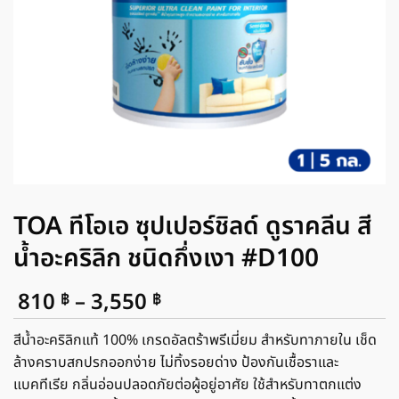
TOA ทีโอเอ ซุปเปอร์ชิลด์ ดูราคลีน สี
น้ำอะคริลิก ชนิดกึ่งเงา #D100
Price
810
–
3,550
฿
฿
range:
810 ฿
สีน้ำอะคริลิกแท้ 100% เกรดอัลตร้าพรีเมี่ยม สําหรับทาภายใน เช็ด
through
ล้างคราบสกปรกออกง่าย ไม่ทิ้งรอยด่าง ป้องกันเชื้อราและ
3,550 ฿
แบคทีเรีย กลิ่นอ่อนปลอดภัยต่อผู้อยู่อาศัย ใช้สําหรับทาตกแต่ง