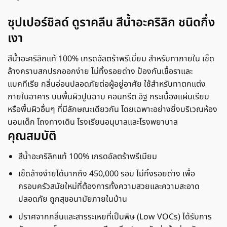
ซุปเปอร์ชิลด์ ดูราคลีน สีน้ำอะคริลิก ชนิดกึ่ง
เงา
สีน้ำอะคริลิกแท้ 100% เกรดอัลตร้าพรีเมี่ยม สําหรับทาภายใน เช็ด
ล้างคราบสกปรกออกง่าย ไม่ทิ้งรอยด่าง ป้องกันเชื้อราและ
แบคทีเรีย กลิ่นอ่อนปลอดภัยต่อผู้อยู่อาศัย ใช้สําหรับทาตกแต่ง
ภายในอาคาร บนพื้นผิวปูนฉาบ คอนกรีต อิฐ กระเบื้องแผ่นเรียบ
หรือพื้นผิวอื่นๆ ที่มีลักษณะเดียวกัน โดยเฉพาะอย่างยิ่งบริเวณห้อง
นอนเด็ก โถงทางเดิน โรงเรียนอนุบาลและโรงพยาบาล
คุณสมบัติ
สีน้ำอะคริลิกแท้ 100% เกรดอัลตร้าพรีเมียม
เช็ดล้างง่ายได้มากถึง 450,000 รอบ ไม่ทิ้งรอยด่าง เพื่อ
ครอบครัวสมัยใหม่ที่ต้องการทั้งความสวยและความสะอาด
ปลอดภัย ถูกสุขอนามัยภายในบ้าน
ปราศจากกลิ่นและสารระเหยที่เป็นพิษ (Low VOCs) ได้รับการ