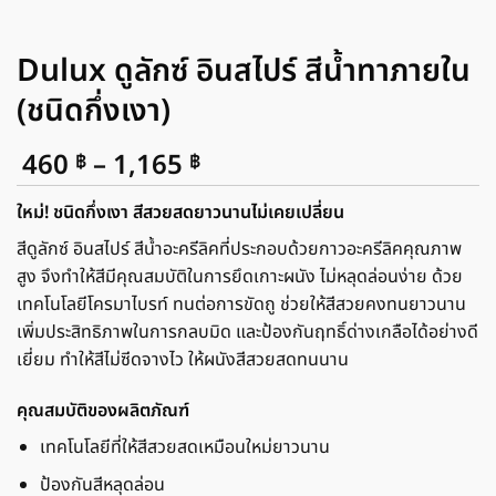
Dulux ดูลักซ์ อินสไปร์ สีน้ำทาภายใน
(ชนิดกึ่งเงา)
Price
460
–
1,165
฿
฿
range:
460 ฿
ใหม่! ชนิดกึ่งเงา สีสวยสดยาวนานไม่เคยเปลี่ยน
through
สีดูลักซ์ อินสไปร์ สีน้ำอะครีลิคที่ประกอบด้วยกาวอะครีลิคคุณภาพ
1,165 ฿
สูง จึงทำให้สีมีคุณสมบัติในการยึดเกาะผนัง ไม่หลุดล่อนง่าย ด้วย
เทคโนโลยีโครมาไบรท์ ทนต่อการขัดถู ช่วยให้สีสวยคงทนยาวนาน
เพิ่มประสิทธิภาพในการกลบมิด และป้องกันฤทธิ์ด่างเกลือได้อย่างดี
เยี่ยม ทำให้สีไม่ซีดจางไว ให้ผนังสีสวยสดทนนาน
คุณสมบัติของผลิตภัณฑ์
เทคโนโลยีที่ให้สีสวยสดเหมือนใหม่ยาวนาน
ป้องกันสีหลุดล่อน