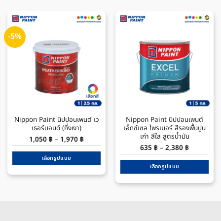
-5%
Nippon Paint นิปปอนเพนต์ เว
Nippon Paint นิปปอนเพนต์
เธอร์บอนด์ (กึ่งเงา)
เอ็กซ์เซล ไพรเมอร์ สีรองพื้นปูน
เก่า สีใส สูตรน้ำมัน
Price
1,050
฿
–
1,970
฿
range:
Price
635
฿
–
2,380
฿
1,050 ฿
range:
through
เลือกรูปแบบ
635 ฿
1,970 ฿
through
เลือกรูปแบบ
This
2,380 ฿
This
product
product
has
has
multiple
multiple
variants.
variants.