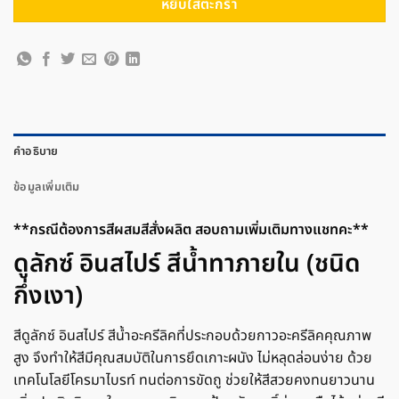
หยิบใส่ตะกร้า
คำอธิบาย
ข้อมูลเพิ่มเติม
**กรณีต้องการสีผสมสีสั่งผลิต สอบถามเพิ่มเติมทางแชทคะ**
ดูลักซ์ อินสไปร์ สีน้ำทาภายใน (ชนิด
กึ่งเงา)
สีดูลักซ์ อินสไปร์ สีน้ำอะครีลิคที่ประกอบด้วยกาวอะครีลิคคุณภาพ
สูง จึงทำให้สีมีคุณสมบัติในการยึดเกาะผนัง ไม่หลุดล่อนง่าย ด้วย
เทคโนโลยีโครมาไบรท์ ทนต่อการขัดถู ช่วยให้สีสวยคงทนยาวนาน