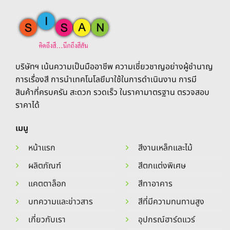
The
The
options
options
may
may
be
be
chosen
chosen
on
on
the
บริษัทฯ เน้นความเป็นมืออาชีพ ความเชี่ยวชาญอย่างผู้ชำนาญ
the
product
การเรื่องสี การนำเทคโนโลยีมาใช้ในการดำเนินงาน การมี
product
page
สินค้าที่ครบครัน สะดวก รวดเร็ว ในราคามาตรฐาน ตรวจสอบ
page
ราคาได้
เมนู
หน้าแรก
สีงานเหล็กและไม้
ผลิตภัณฑ์
สีตกแต่งพิเศษ
แคตตาล็อก
สีทาอาคาร
บทความและข่าวสาร
สีที่มีความทนทานสูง
เกี่ยวกับเรา
อุปกรณ์ฮาร์ดแวร์