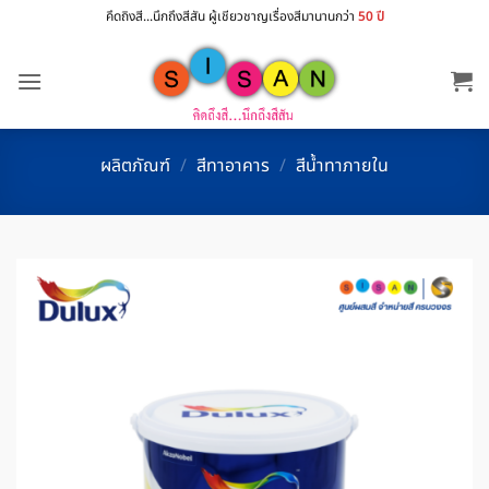
ข้าม
คึดถิงสี...นึกถึงสีสัน ผู้เชียวชาญเรื่องสีมานานกว่า
50 ปี
ไป
ยัง
เนื้อหา
ผลิตภัณฑ์
/
สีทาอาคาร
/
สีน้ำทาภายใน