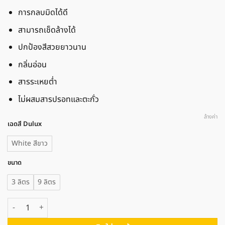
การกลบมิดได้ดี
สามารถเช็ดล้างได้
ปกป้องสีสวยยาวนาน
กลิ่นอ่อน
สารระเหยต่ำ
ไม่ผสมสารปรอทและตะกั่ว
ล้างค่า
เฉดสี Dulux
White สีขาว
ขนาด
3 ลิตร
9 ลิตร
จำนวน Dulux ดูลักซ์ อินสไปร์ สีน้ำทาภายใน (ชนิดกึ่งเงา) ชิ้น