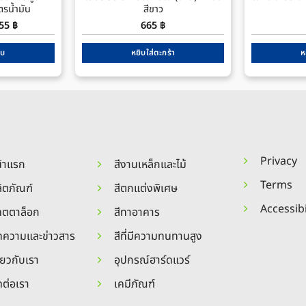
ตรน้ำมัน
สีขาว
Price
255
฿
665
฿
range:
870 ฿
through
บบ
หยิบใส่ตะกร้า
ห
3,255 ฿
s
duct
tiple
iants.
Privacy
้าแรก
สีงานเหล็กและไม้
ions
y
Terms
ิตภัณฑ์
สีตกแต่งพิเศษ
Accessibi
คตตาล็อก
สีทาอาคาร
sen
ความและข่าวสาร
สีที่มีความทนทานสูง
duct
ี่ยวกับเรา
อุปกรณ์ฮาร์ดแวร์
ge
ดต่อเรา
เคมีภัณฑ์