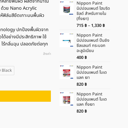
ากหลายพื้นผิว ผลิตจากนาโน
Nippon Paint
 ด้วย Nano Acrylic
นิปปอนเพนต์ ไฮบริด
ชิลด์ สำหรับภายใน
้ฟิล์มสียึดเกาะบนพื้นผิว
(กึ่งเงา)
Price
715
฿
–
1,330
฿
hnology ปกป้องพื้นผิวจาก
range:
Nippon Paint
715 ฿
ด้อย่างมีประสิทธิภาพ ใช้
นิปปอนเพนต์ ปืนยิง
through
 ไร้กลิ่นฉุน ปลอดภัยต่อทุก
ซีลแลนท์ กระบอก
1,330 ฿
อะลูมิเนียม
ล้างค่า
400
฿
Nippon Paint
 Black
นิปปอนเพนต์ โบเด
แลค เงา
้ำ ชนิดกึ่งเงา ชิ้น
820
฿
Nippon Paint
นิปปอนเพนต์ โบเด
แลค กึ่งเงา
820
฿