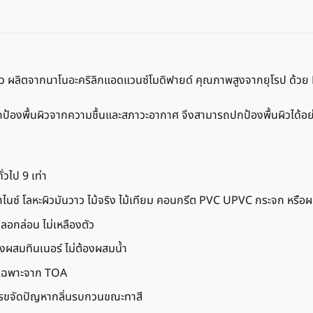
ิว ผลิตจากนาโนอะคริลิกแอดแวนซ์โมดิฟายด์ คุณภาพสูงจากยุโรป ด้วย N
งพื้นผิวจากความชื้นและสภาวะอากาศ จึงสามารถปกป้องพื้นผิวได้อย่างม
่วไป 9 เท่า
ลวาไนซ์ โลหะผิวมันวาว ไม้จริง ไม้เทียม คอนกรีต PVC UPVC กระจก หรือผ
ม่ลอกล่อน ไม่เหลืองตัว
้องผสมทินเนอร์ ไม่ต้องผสมน้ำ
ตรเฉพาะจาก TOA
การขจัดปัญหากลิ่นรบกวนขณะทาสี