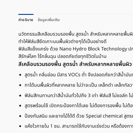
คำอธิบาย
ข้อมูลเพิ่มเติม
นวัตกรรมสีเคลือบรวมรองพื้น สูตรน้ำ สำหรับหลากหลายพื้นผ
ทำให้ฟิล์มสียึดเกาะบนพื้นผิวต่างๆได้เป็นอย่างดี
ฟิล์มสีแข็งแกร่ง ด้วย Nano Hydro Block Technology ปกป้อ
สีรักษ์โลก ไร้กลิ่นฉุน ปลอดภัยต่อทุกชีวิตในบ้าน
สีเคลือบรวมรองพื้น สูตรน้ำ สำหรับหลากหลายพื้นผิว
สูตรน้ำ กลิ่นอ่อน มีสาร VOCs ต่ำ จึงปลอดภัยกว่าสีน้ำมันทั
ทาได้บนพื้นผิวที่หลากหลาย ไม่ว่าจะเป็น เหล็กดำ เหล็กกั
ฟิล์มสีทนทานกว่าสีน้ำมันทั่วไปถึง 3 เท่า ฟิล์มสี ไม่ชอล์ก ไ
สูตรพร้อมใช้ เปิดกระป๋องทาได้เลย ไม่ต้องทารองพื้น ไม่ต
ป้องกันสนิม และยางไม้ได้ดี ด้วย Special chemical สู
แห้งไวภายใน 1 ชม. สามารถใช้กับงานเร่งด่วน หรือต้อง