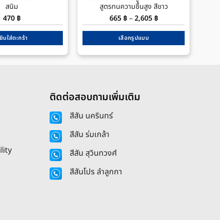
สนิม
สูตรทนความชื้นสูง สีขาว
Price
470
฿
665
฿
–
2,605
฿
range:
665 ฿
through
ยิบใส่ตะกร้า
เลือกรูปแบบ
2,605 ฿
This
product
has
multiple
ติดต่อสอบถามเพิ่มเติม
variants.
The
สีสัน นครินทร์
options
may
สีสัน ร่มเกล้า
be
lity
chosen
สีสัน สุวินทวงศ์
on
สีสันโปร ลำลูกกา
the
product
page