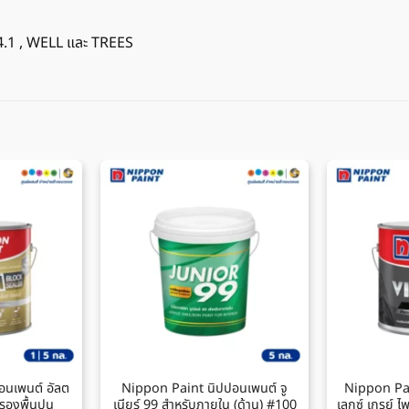
4.1 , WELL และ TREES
อนเพนต์ อัลต
Nippon Paint นิปปอนเพนต์ จู
Nippon Pai
ีรองพื้นปูน
เนียร์ 99 สำหรับภายใน (ด้าน) #100
เลกซ์ เกรย์ ไ