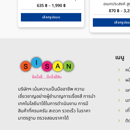
อเนกประสงค์ สู
Price
635
฿
–
1,990
฿
range:
870
฿
–
3,
635 ฿
through
เลือกรูปแบบ
1,990 ฿
เลือกรูปแ
This
Thi
product
pro
has
has
multiple
mul
variants.
เมนู
var
The
The
options
หน
opt
may
ma
be
ผล
be
chosen
บริษัทฯ เน้นความเป็นมืออาชีพ ความ
แ
cho
on
เชี่ยวชาญอย่างผู้ชำนาญการเรื่องสี การนำ
on
the
บท
the
เทคโนโลยีมาใช้ในการดำเนินงาน การมี
product
pro
เก
สินค้าที่ครบครัน สะดวก รวดเร็ว ในราคา
page
pa
มาตรฐาน ตรวจสอบราคาได้
ติ