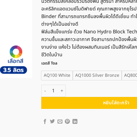
นวัตกรรมสีเคลือบรวมรองพื้น สูตรน้ำ สำหรับหล
อะคริลิกแอดแวนซ์โมดิฟายด์ คุณภาพสูงจากยุโรป
Binder ที่สามารถแทรกซึมลงพื้นผิวได้ดีเยี่ยม ทำให
ต่างๆได้เป็นอย่างดี
ฟิล์มสีแข็งแกร่ง ด้วย Nano Hydro Block Tec
ความชื้นและสภาวะอากาศ จึงสามารถปกป้องพื้นผิวไ
งานง่าย แห้งไว ไม่ต้องผสมทินเนอร์ เป็นสีรักษ์โลก
ชีวิตในบ้าน
เฉดสี Toa
AQ100 White
AQ1000 Silver Bronze
AQ800
จำนวน TOA ทีโอเอ อะควาชิลด์ สีเคลือบรวมรองพื้น สูตรน
หยิบใส่ตะกร้า