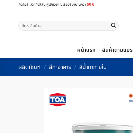
ข้าม
คึดถิงสี...นึกถึงสีสัน ผู้เชียวชาญเรื่องสีมานานกว่า
50 ปี
ไป
ยัง
ค้นหา:
เนื้อหา
หน้าแรก
สินค้าตามแบร
ผลิตภัณฑ์
/
สีทาอาคาร
/
สีน้ำทาภายใน