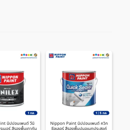
nt นิปปอนเพนต์ วีนิ
Nippon Paint นิปปอนเพนต์ ควิก
Ni
พรเมอร์ สีรองพื้นเทากัน
ซีลเลอร์ สีรองพื้นปูนอเนกประสงค์
เนี