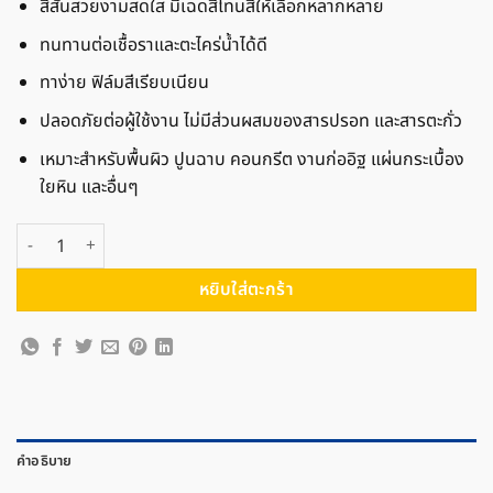
สีสันสวยงามสดใส มีเฉดสีโทนสีให้เลือกหลากหลาย
ทนทานต่อเชื้อราและตะไคร่น้ำได้ดี
ทาง่าย ฟิล์มสีเรียบเนียน
ปลอดภัยต่อผู้ใช้งาน ไม่มีส่วนผสมของสารปรอท และสารตะกั่ว
เหมาะสำหรับพื้นผิว ปูนฉาบ คอนกรีต งานก่ออิฐ แผ่นกระเบื้อง
ใยหิน และอื่นๆ
จำนวน Nippon Paint นิปปอนเพนต์ จูเนียร์ 99 สำหรับภายนอก (ด้าน) #100
หยิบใส่ตะกร้า
คำอธิบาย