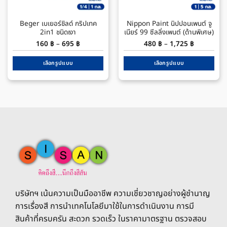
Beger เบเยอร์ชิลด์ กริปเทค
Nippon Paint นิปปอนเพนต์ จู
2in1 ชนิดเงา
เนียร์ 99 ซีลลิ่งเพนต์ (ด้านพิเศษ)
Price
Price
160
฿
–
695
฿
480
฿
–
1,725
฿
range:
range:
160 ฿
480 ฿
through
through
เลือกรูปแบบ
เลือกรูปแบบ
695 ฿
1,725 ฿
This
This
product
product
has
has
multiple
multiple
variants.
variants.
The
The
options
options
may
may
be
be
chosen
chosen
on
on
the
the
บริษัทฯ เน้นความเป็นมืออาชีพ ความเชี่ยวชาญอย่างผู้ชำนาญ
product
product
การเรื่องสี การนำเทคโนโลยีมาใช้ในการดำเนินงาน การมี
page
page
สินค้าที่ครบครัน สะดวก รวดเร็ว ในราคามาตรฐาน ตรวจสอบ