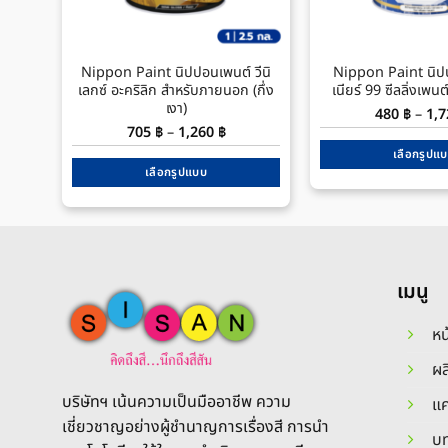
Nippon Paint นิปปอนเพนต์ วีนิ
Nippon Paint นิปป
เลกซ์ อะคริลิก สำหรับภายนอก (กึ่ง
เนียร์ 99 ซีลลิ่งเพนต
เงา)
480
฿
–
1,
Price
705
฿
–
1,260
฿
range:
เลือกรูปแ
705 ฿
through
เลือกรูปแบบ
Thi
1,260 ฿
This
pro
product
has
has
mul
multiple
var
เมนู
variants.
The
The
opt
หน
options
ma
may
be
ผล
be
cho
บริษัทฯ เน้นความเป็นมืออาชีพ ความ
แ
chosen
on
เชี่ยวชาญอย่างผู้ชำนาญการเรื่องสี การนำ
on
the
บท