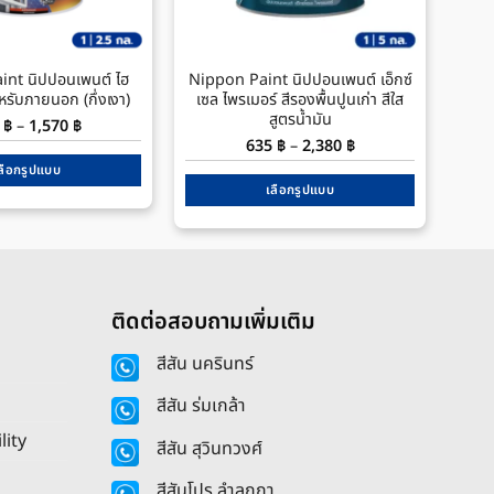
nt นิปปอนเพนต์ ไฮ
Nippon Paint นิปปอนเพนต์ เอ็กซ์
Ni
ำหรับภายนอก (กึ่งเงา)
เซล ไพรเมอร์ สีรองพื้นปูนเก่า สีใส
เน
สูตรน้ำมัน
Price
0
฿
–
1,570
฿
range:
Price
635
฿
–
2,380
฿
850 ฿
range:
through
ลือกรูปแบบ
635 ฿
1,570 ฿
through
เลือกรูปแบบ
This
2,380 ฿
This
product
product
has
has
multiple
multiple
variants.
ติดต่อสอบถามเพิ่มเติม
variants.
The
The
options
สีสัน นครินทร์
options
may
may
be
สีสัน ร่มเกล้า
be
chosen
lity
chosen
สีสัน สุวินทวงศ์
on
on
the
สีสันโปร ลำลูกกา