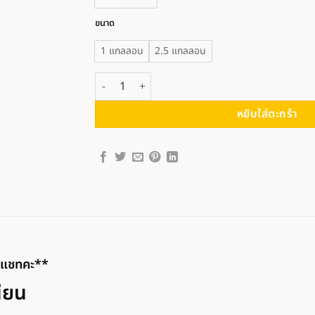
ขนาด
1 แกลลอน
2.5 แกลลอน
จำนวน Captain กัปตัน พาราชิลด์ พียูไฮบริด ชนิดเนียน 
หยิบใส่ตะกร้า
างแชทคะ**
นียน