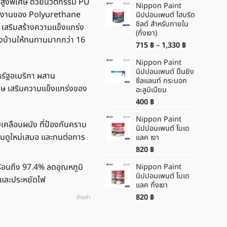
านสูงพิเศษ ด้วยนวัตกรรม PU
Nippon Paint
ำงานของ Polyurethane
นิปปอนเพนต์ ไฮบริด
ชิลด์ สำหรับภายใน
ษ เสริมสร้างความแข็งแกร่ง
(กึ่งเงา)
้องบ้านให้ทนทานมากกว่า 16
Price
715
฿
–
1,330
฿
range:
Nippon Paint
715 ฿
นิปปอนเพนต์ ปืนยิง
through
ัฐอเมริกา ผสาน
ซีลแลนท์ กระบอก
1,330 ฿
เศษ เสริมความแข็งแกร่งของ
อะลูมิเนียม
400
฿
Nippon Paint
ือบผนัง ที่ป้องกันคราบ
นิปปอนเพนต์ โบเด
บ้านดูใหม่เสมอ และทนต่อการ
แลค เงา
820
฿
นถึง 97.4% ลดอุณหภูมิ
Nippon Paint
นิปปอนเพนต์ โบเด
ยและประหยัดไฟ
แลค กึ่งเงา
820
฿
ล้างค่า