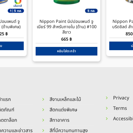
อนเพนต์ จู
Nippon Paint นิปปอนเพนต์ จู
Nippon Pai
์ (ด้านพิเศษ)
เนียร์ 99 สำหรับภายใน (ด้าน) #100
บริดชิลด์ ส
สีขาว
Price
725
฿
85
range:
665
฿
480 ฿
through
บบ
เ
1,725 ฿
หยิบใส่ตะกร้า
s
duct
tiple
iants.
ions
Privacy
้าแรก
สีงานเหล็กและไม้
y
Terms
ิตภัณฑ์
สีตกแต่งพิเศษ
sen
Accessibi
คตตาล็อก
สีทาอาคาร
ความและข่าวสาร
สีที่มีความทนทานสูง