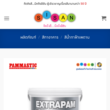
ข้าม
คึดถิงสี...นึกถึงสีสัน ผู้เชียวชาญเรื่องสีมานานกว่า
50 ปี
ไป
ยัง
เนื้อหา
ผลิตภัณฑ์
/
สีทาอาคาร
/
สีน้ำทาฝ้าเพดาน