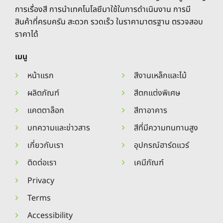
product
product
การเรื่องสี การนำเทคโนโลยีมาใช้ในการดำเนินงาน การมี
page
page
สินค้าที่ครบครัน สะดวก รวดเร็ว ในราคามาตรฐาน ตรวจสอบ
ราคาได้
เมนู
หน้าแรก
สีงานเหล็กและไม้
ผลิตภัณฑ์
สีตกแต่งพิเศษ
แคตตาล็อก
สีทาอาคาร
บทความและข่าวสาร
สีที่มีความทนทานสูง
เกี่ยวกับเรา
อุปกรณ์ฮาร์ดแวร์
ติดต่อเรา
เคมีภัณฑ์
Privacy
Terms
Accessibility