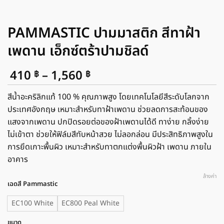
PAMMASTIC ปามมาสติก สีทาฝ้า
เพดาน เอ็กซ์ตร้าปามชิลด์
Price
410
–
1,560
฿
฿
range:
410 ฿
สีน้ำอะคริลิกแท้ 100 % คุณภาพสูง โดยเทคโนโลยีสีระดับโลกจาก
through
ประเทศอังกฤษ เหมาะสำหรับทาฝ้าเพดาน ช่วยลดการสะท้อนของ
1,560 ฿
แสงจากเพดาน ปกปิดรอยต่อของฝ้าเพดานได้ดี ทาง่าย กลิ้งง่าย
ไม่เข้าตา ช่วยให้ฟิล์มสีทับหน้าสวย ไม่ลอกล่อน มีประสิทธิภาพสูงใน
การยึดเกาะพื้นผิว เหมาะสำหรับทาตกแต่งพื้นผิวฝ้า เพดาน ภายใน
อาคาร
ล้างค่า
เฉดสี Pammastic
EC100 White
EC800 Peal White
ขนาด