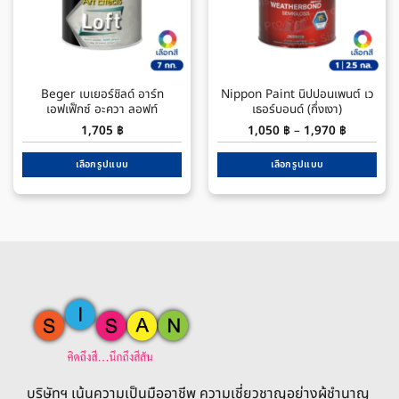
Beger เบเยอร์ชิลด์ อาร์ท
Nippon Paint นิปปอนเพนต์ เว
เอฟเฟ็กซ์ อะควา ลอฟท์
เธอร์บอนด์ (กึ่งเงา)
Price
1,705
฿
1,050
฿
–
1,970
฿
range:
1,050 ฿
through
เลือกรูปแบบ
เลือกรูปแบบ
1,970 ฿
This
This
product
product
has
has
multiple
multiple
variants.
variants.
The
The
options
options
may
may
be
be
chosen
chosen
on
on
the
the
บริษัทฯ เน้นความเป็นมืออาชีพ ความเชี่ยวชาญอย่างผู้ชำนาญ