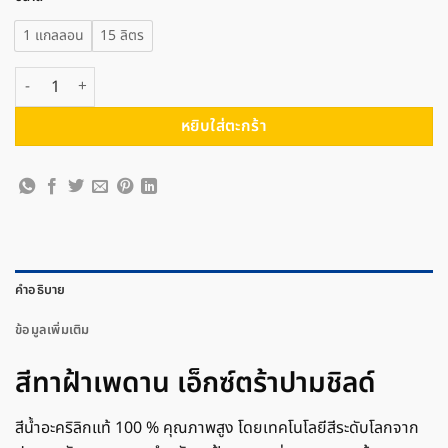
1 แกลลอน
15 ลิตร
จำนวน PAMMASTIC ปามมาสติก สีทาฝ้าเพดาน เอ็กซ์ตร้าปามชิลด์ ชิ้น
หยิบใส่ตะกร้า
คำอธิบาย
ข้อมูลเพิ่มเติม
สีทาฝ้าเพดาน เอ็กซ์ตร้าปามชิลด์
สีน้ำอะคริลิกแท้ 100 % คุณภาพสูง โดยเทคโนโลยีสีระดับโลกจาก