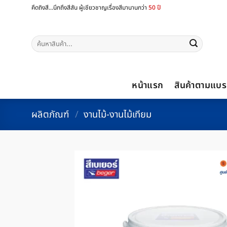
ข้าม
คึดถิงสี...นึกถึงสีสัน ผู้เชียวชาญเรื่องสีมานานกว่า
50 ปี
ไป
ยัง
ค้นหา:
เนื้อหา
หน้าแรก
สินค้าตามแบร
ผลิตภัณฑ์
/
งานไม้-งานไม้เทียม