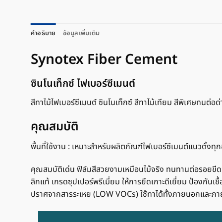
คำอธิบาย
ข้อมูลเพิ่มเติม
Synotex Fiber Cement
ซินโนเท็กซ์ ไฟเบอร์ซีเมนต์
สีทาไม้ไฟเบอร์ซีเมนต์ ซินโนเท็กซ์ สีทาไม้เทียม สีพิเศษทนต่
คุณสมบัติ
พื้นที่ใช้งาน : เหมาะสำหรับผลิตภัณฑ์ไฟเบอร์ซีเมนต์แนวตั้งท
คุณสมบัติเด่น ฟิล์มสีสวยงามเหมือนไม้จริง ทนทานต่อรอยขีดข่
ลิกแท้ เกรดซุปเปอร์พรีเมี่ยม ให้การยึดเกาะดีเยี่ยม ป้องกั
ปราศจากสารระเหย (LOW VOCs) ใช้ทาได้ทั้งภายนอกและภ