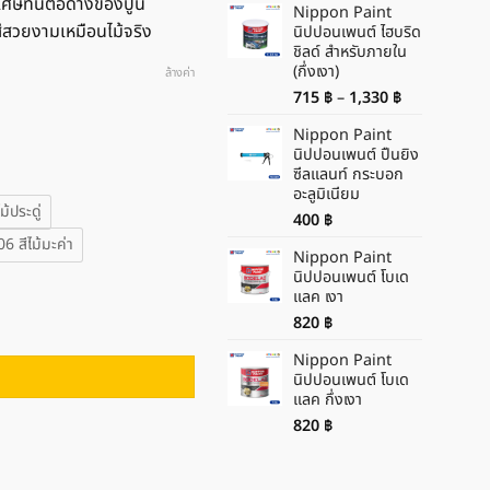
ีพิเศษทนต่อด่างของปูน
Nippon Paint
สีสวยงามเหมือนไม้จริง
นิปปอนเพนต์ ไฮบริด
ชิลด์ สำหรับภายใน
(กึ่งเงา)
ล้างค่า
Price
715
฿
–
1,330
฿
range:
Nippon Paint
715 ฿
นิปปอนเพนต์ ปืนยิง
through
ซีลแลนท์ กระบอก
1,330 ฿
อะลูมิเนียม
้ประดู่
400
฿
 สีไม้มะค่า
Nippon Paint
นิปปอนเพนต์ โบเด
แลค เงา
อะคริลิคโปร่งแสง ชนิดด้าน ชิ้น
820
฿
Nippon Paint
นิปปอนเพนต์ โบเด
แลค กึ่งเงา
820
฿