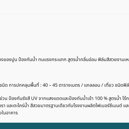
อด่างของปูน ป้องกันน้ำ ทนแรงกระแทก สูตรน้ำกลิ่นอ่อน ฟิล์มสีสวยงามเห
ุกชนิด การปกคลุมพื้นที่ : 40 – 45 ตารางเมตร / แกลลอน / เที่ยว ชนิดฟิล
วน ป้องกันรังสี UV จากแสงแดดและป้องกันน้ำเข้า 100 % สูตรน้ำ ไร้กลิ่
นเชื้อรา และตะไคร่น้ำ สีสวยมาตรฐานเดียวกับโรงงานผลิตไฟเบอร์ซีเมนต์ 
ายในอาคาร