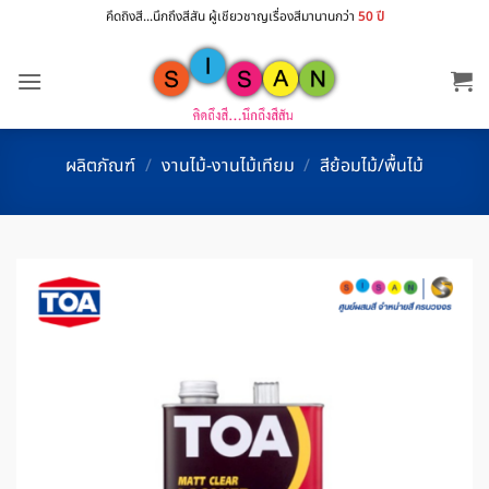
ข้าม
คึดถิงสี...นึกถึงสีสัน ผู้เชียวชาญเรื่องสีมานานกว่า
50 ปี
ไป
ยัง
เนื้อหา
ผลิตภัณฑ์
/
งานไม้-งานไม้เทียม
/
สีย้อมไม้/พื้นไม้