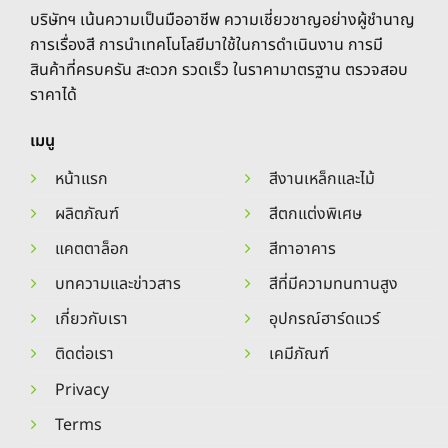
chosen
on
บริษัทฯ เน้นความเป็นมืออาชีพ ความเชี่ยวชาญอย่างผู้ชำนาญ
on
the
การเรื่องสี การนำเทคโนโลยีมาใช้ในการดำเนินงาน การมี
the
product
สินค้าที่ครบครัน สะดวก รวดเร็ว ในราคามาตรฐาน ตรวจสอบ
product
page
ราคาได้
page
เมนู
หน้าแรก
สีงานเหล็กและไม้
ผลิตภัณฑ์
สีตกแต่งพิเศษ
แคตตาล็อก
สีทาอาคาร
บทความและข่าวสาร
สีที่มีความทนทานสูง
เกี่ยวกับเรา
อุปกรณ์ฮาร์ดแวร์
ติดต่อเรา
เคมีภัณฑ์
Privacy
Terms