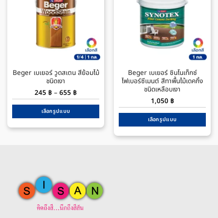
Beger เบเยอร์ วูดสเตน สีย้อมไม้
Beger เบเยอร์ ซินโนเท็กซ์
ชนิดเงา
ไฟเบอร์ซีเมนต์ สีทาพื้นไม้เดคกิ้ง
ชนิดเหลือบเงา
Price
245
฿
–
655
฿
range:
1,050
฿
245 ฿
through
เลือกรูปแบบ
655 ฿
เลือกรูปแบบ
This
This
product
product
has
has
multiple
multiple
variants.
variants.
The
The
options
options
may
may
be
be
chosen