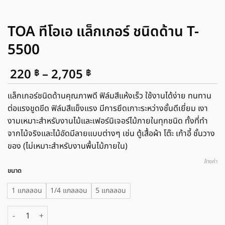
TOA ทีโอเอ แล็กเกอร์ ชนิดด้าน T-
5500
Price
220
–
2,705
฿
฿
range:
220 ฿
แล็กเกอร์ชนิดด้านคุณภาพดี ฟิล์มสีแห้งเร็ว ใช้งานได้ง่าย ทนทาน
through
ต่อแรงขูดขีด ฟิล์มสีแข็งแรง มีการยึดเกาะระหว่างชั้นดีเยี่ยม เงา
2,705 ฿
งามเหมาะสำหรับงานไม้และเฟอร์นิเจอร์ไม้ภายในทุกชนิด ทั้งที่ทำ
จากไม้จริงและไม้อัดมีลายแบบต่างๆ เช่น ตู้เสื้อผ้า โต๊ะ เก้าอี้ ชั้นวาง
ของ (ไม่เหมาะสำหรับงานพื้นไม้ภายใน)
ล้างค่า
ขนาด
1 แกลลอน
1/4 แกลลอน
5 แกลลอน
จำนวน TOA ทีโอเอ แล็กเกอร์ ชนิดด้าน T-5500 ชิ้น