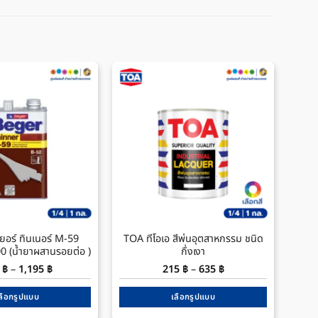
ยอร์ ทินเนอร์ M-59
TOA ทีโอเอ สีพ่นอุตสาหกรรม ชนิด
Bege
0 (น้ำยาผสานรอยต่อ )
กึ่งเงา
Price
Price
0
฿
–
1,195
฿
215
฿
–
635
฿
range:
range:
370 ฿
215 ฿
through
through
ลือกรูปแบบ
เลือกรูปแบบ
1,195 ฿
635 ฿
This
This