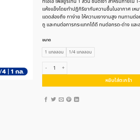
340 ฿
ทีโอเอ โพลียูรีเทน 1 ส่วน ชนิดเงา สำหรับภายใน T-
through
แห้งแข็งโดยทำปฏิกิริยากับความชื้นในอากาศ เหมาะส
930 ฿
แดดส่องถึง ทาง่าย ให้ความเงางามสูง ทนทานต่อ
ถู และทนต่อการกระแทกได้ดี ทนต่อกรด-ด่าง และสาร
ขนาด
1 แกลลอน
1/4 แกลลอน
จำนวน TOA ทีโอเอ โพลียูรีเทน ชนิดเงา สำหรับภายใน T
หยิบใส่ตะกร้า