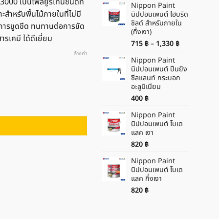
3000 เป็นโพลียูรีเทนชนิดที่
Nippon Paint
ำหรับพื้นไม้ภายในที่ไม่มี
นิปปอนเพนต์ ไฮบริด
ชิลด์ สำหรับภายใน
การขูดขีด ทนทานต่อการขัด
(กึ่งเงา)
เคมี ได้ดีเยี่ยม
Price
715
฿
–
1,330
฿
range:
ล้างค่า
Nippon Paint
715 ฿
นิปปอนเพนต์ ปืนยิง
through
ซีลแลนท์ กระบอก
1,330 ฿
อะลูมิเนียม
400
฿
-3000 ชิ้น
Nippon Paint
นิปปอนเพนต์ โบเด
แลค เงา
820
฿
Nippon Paint
นิปปอนเพนต์ โบเด
แลค กึ่งเงา
820
฿