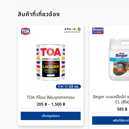
สินค้าที่เกี่ยวข้อง
Beger เบเยอร์ไดร้ท์ ช
TOA ทีโอเอ สีพ่นอุตสาหกรรม
CL (สีใส
Price
205
฿
–
1,500
฿
range:
585
฿
205 ฿
through
เลือกรูปแบบ
1,500 ฿
หยิบใส่ตะกร
This