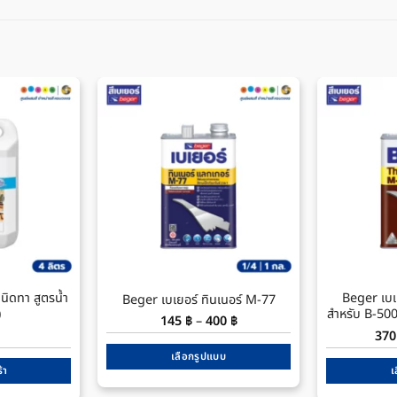
นิดทา สูตรน้ำ
Beger เบเ
Beger เบเยอร์ ทินเนอร์ M-77
)
สำหรับ B-500
Price
145
฿
–
400
฿
range:
37
145 ฿
through
เลือกรูปแบบ
400 ฿
้า
เ
This