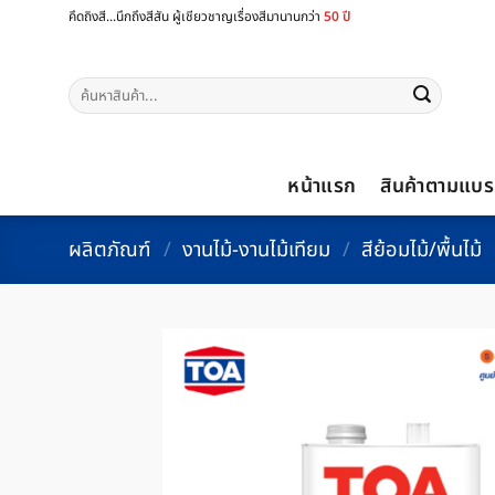
ข้าม
คึดถิงสี...นึกถึงสีสัน ผู้เชียวชาญเรื่องสีมานานกว่า
50 ปี
ไป
ยัง
ค้นหา:
เนื้อหา
หน้าแรก
สินค้าตามแบร
ผลิตภัณฑ์
/
งานไม้-งานไม้เทียม
/
สีย้อมไม้/พื้นไม้