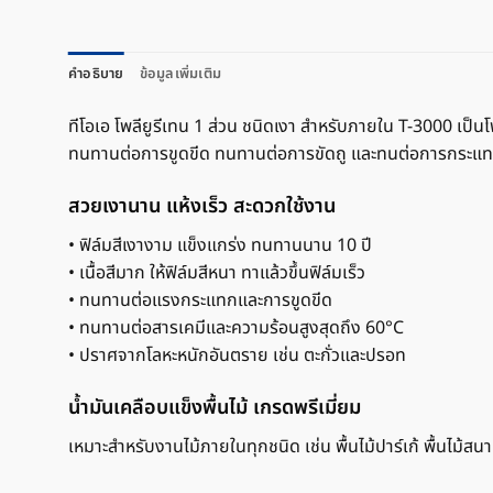
คำอธิบาย
ข้อมูลเพิ่มเติม
ทีโอเอ โพลียูรีเทน 1 ส่วน ชนิดเงา สำหรับภายใน T-3000 เป็นโ
ทนทานต่อการขูดขีด ทนทานต่อการขัดถู และทนต่อการกระแทกได
สวยเงานาน แห้งเร็ว สะดวกใช้งาน
• ฟิล์มสีเงางาม แข็งแกร่ง ทนทานนาน 10 ปี
• เนื้อสีมาก ให้ฟิล์มสีหนา ทาแล้วขึ้นฟิล์มเร็ว
• ทนทานต่อแรงกระแทกและการขูดขีด
• ทนทานต่อสารเคมีและความร้อนสูงสุดถึง 60°C
• ปราศจากโลหะหนักอันตราย เช่น ตะกั่วและปรอท
น้ำมันเคลือบแข็งพื้นไม้ เกรดพรีเมี่ยม
เหมาะสำหรับงานไม้ภายในทุกชนิด เช่น พื้นไม้ปาร์เก้ พื้นไม้สนา