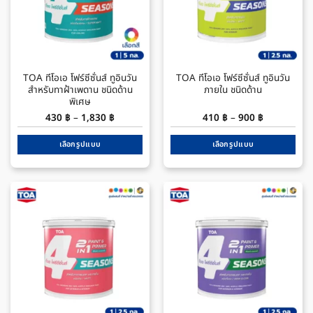
TOA ทีโอเอ โฟร์ซีซั่นส์ ทูอินวัน
TOA ทีโอเอ โฟร์ซีซั่นส์ ทูอินวัน
สำหรับทาฝ้าเพดาน ชนิดด้าน
ภายใน ชนิดด้าน
พิเศษ
Price
Price
430
฿
–
1,830
฿
410
฿
–
900
฿
range:
range:
430 ฿
410 ฿
through
through
เลือกรูปแบบ
เลือกรูปแบบ
1,830 ฿
900 ฿
This
This
product
product
has
has
multiple
multiple
variants.
variants.
The
The
options
options
may
may
be
be
chosen
chosen
on
on