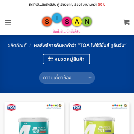
ข้าม
คึดถิงสี...นึกถึงสีสัน ผู้เชียวชาญเรื่องสีมานานกว่า
50 ปี
ไป
ยัง
เนื้อหา
ผลิตภัณฑ์
/
ผลลัพธ์การค้นหาคำว่า “TOA โฟร์ซีซั่นส์ ทูอินวัน”
หมวดหมู่สินค้า