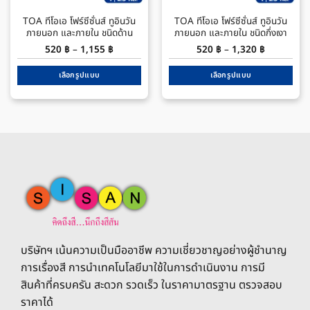
the
the
TOA ทีโอเอ โฟร์ซีซั่นส์ ทูอินวัน
TOA ทีโอเอ โฟร์ซีซั่นส์ ทูอินวัน
product
product
ภายนอก และภายใน ชนิดด้าน
ภายนอก และภายใน ชนิดกึ่งเงา
page
page
Price
Price
520
฿
–
1,155
฿
520
฿
–
1,320
฿
range:
range:
520 ฿
520 ฿
through
through
เลือกรูปแบบ
เลือกรูปแบบ
1,155 ฿
1,320 ฿
This
This
product
product
has
has
multiple
multiple
variants.
variants.
The
The
options
options
may
may
be
be
chosen
chosen
on
on
บริษัทฯ เน้นความเป็นมืออาชีพ ความเชี่ยวชาญอย่างผู้ชำนาญ
the
the
product
product
การเรื่องสี การนำเทคโนโลยีมาใช้ในการดำเนินงาน การมี
page
page
สินค้าที่ครบครัน สะดวก รวดเร็ว ในราคามาตรฐาน ตรวจสอบ
ราคาได้